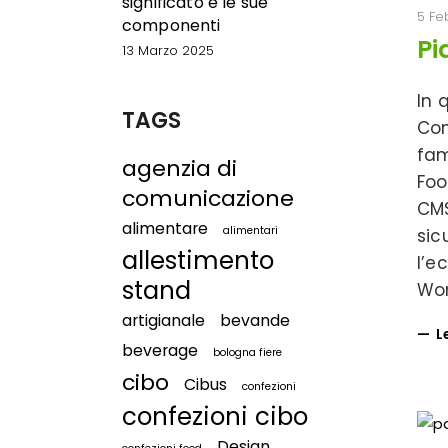
significato e le sue
5 Fe
componenti
Pi
13 Marzo 2025
In 
TAGS
Con
fam
agenzia di
Foo
comunicazione
CMS
alimentare
alimentari
sic
allestimento
l’e
stand
Wor
artigianale
bevande
L
beverage
bologna fiere
cibo
Cibus
confezioni
confezioni cibo
Design