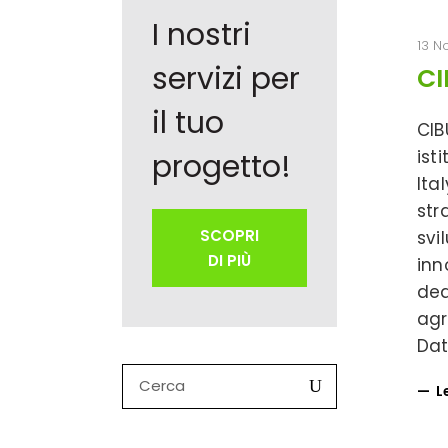
I nostri
13 N
servizi per
CI
il tuo
CIB
ist
progetto!
Ita
str
SCOPRI
svi
DI PIÙ
inn
ded
agr
Dat
Search
L
for: