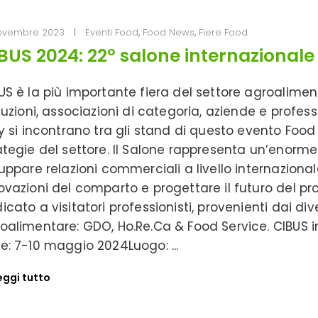
ovembre 2023
Eventi Food
,
Food News
,
Fiere Food
BUS 2024: 22° salone internazionale
US è la più importante fiera del settore agroaliment
ituzioni, associazioni di categoria, aziende e profes
ly si incontrano tra gli stand di questo evento Food
ategie del settore. Il Salone rappresenta un’enorme
luppare relazioni commerciali a livello internaziona
ovazioni del comparto e progettare il futuro del pr
icato a visitatori professionisti, provenienti dai dive
oalimentare: GDO, Ho.Re.Ca & Food Service. CIBUS i
e: 7-10 maggio 2024Luogo:
eggi tutto