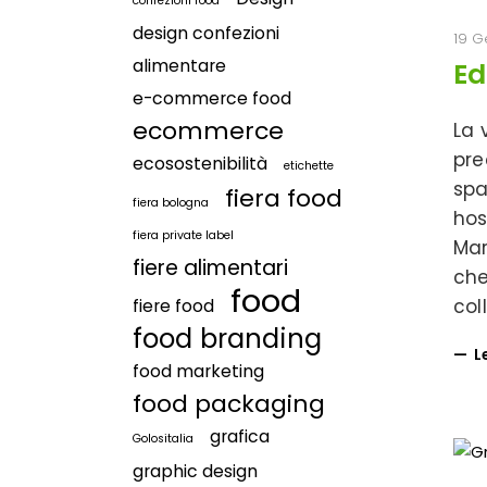
confezioni food
design confezioni
19 G
alimentare
Ed
e-commerce food
ecommerce
La 
pre
ecosostenibilità
etichette
spa
fiera food
fiera bologna
hos
fiera private label
Mar
fiere alimentari
che
food
col
fiere food
food branding
L
food marketing
food packaging
grafica
Golositalia
graphic design