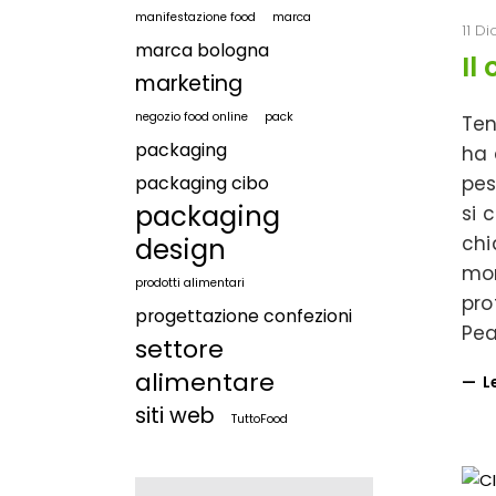
manifestazione food
marca
11 D
marca bologna
Il
marketing
negozio food online
pack
Ten
packaging
ha 
pes
packaging cibo
packaging
si 
chi
design
mor
prodotti alimentari
pro
progettazione confezioni
Pe
settore
alimentare
L
siti web
TuttoFood