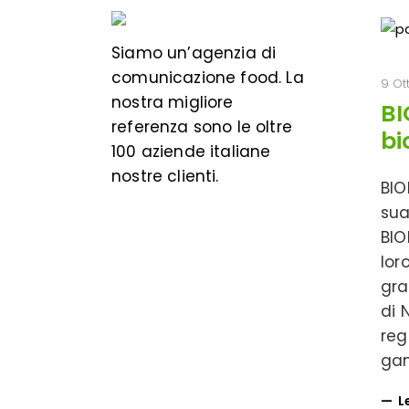
Siamo un’
agenzia di
comunicazione food
. La
9 Ot
nostra migliore
BI
referenza sono le oltre
bi
100 aziende italiane
nostre clienti.
BIO
sua
BIO
lor
gra
di 
reg
gam
L