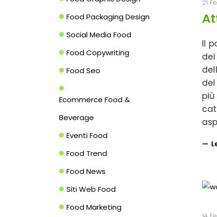
21 F
At
Food Packaging Design
Social Media Food
Il 
Food Copywriting
dei
del
Food Seo
del
più
Ecommerce Food &
cat
Beverage
asp
Eventi Food
L
Food Trend
Food News
Siti Web Food
Food Marketing
14 F