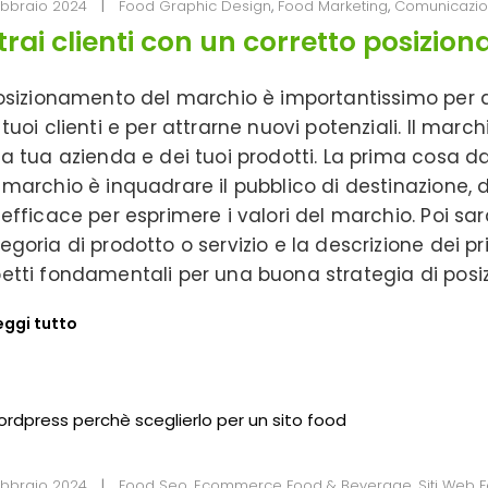
ebbraio 2024
Food Graphic Design
,
Food Marketing
,
Comunicazio
trai clienti con un corretto posizi
posizionamento del marchio è importantissimo per 
 tuoi clienti e per attrarne nuovi potenziali. Il marc
la tua azienda e dei tuoi prodotti. La prima cosa da
 marchio è inquadrare il pubblico di destinazione, da
 efficace per esprimere i valori del marchio. Poi sa
egoria di prodotto o servizio e la descrizione dei pri
etti fondamentali per una buona strategia di posiz
eggi tutto
ebbraio 2024
Food Seo
,
Ecommerce Food & Beverage
,
Siti Web 