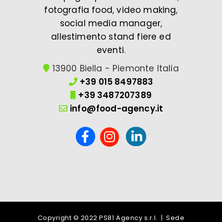
fotografia food
,
video making
,
social media manager
,
allestimento stand fiere ed
eventi
.
13900 Biella - Piemonte Italia
+39 015 8497883
+39 3487207389
info@food-agency.it
Copyright © 2022 PS81 Agency s.r.l. | Sede