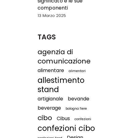
significato e le sue
componenti
13 Marzo 2025
TAGS
agenzia di
comunicazione
alimentare
alimentari
allestimento
stand
artigianale
bevande
beverage
bologna fiere
cibo
Cibus
confezioni
confezioni cibo
Design