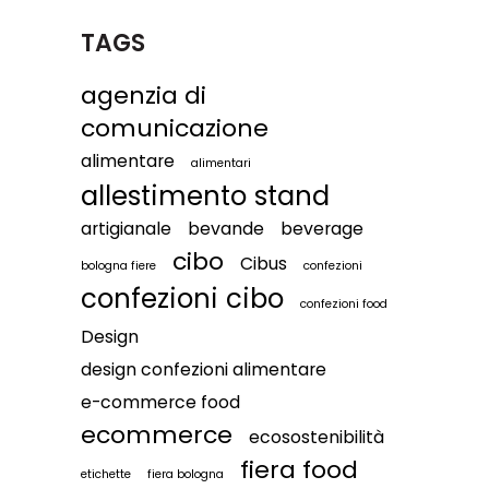
TAGS
agenzia di
comunicazione
alimentare
alimentari
allestimento stand
artigianale
bevande
beverage
cibo
Cibus
bologna fiere
confezioni
confezioni cibo
confezioni food
Design
design confezioni alimentare
e-commerce food
ecommerce
ecosostenibilità
fiera food
etichette
fiera bologna