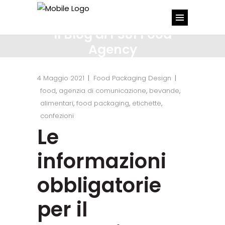
PS81 Food
Agency
4 Maggio 2021
Food Packaging Design
food
,
agenzia di comunicazione
,
bevande
,
alimentari
,
food packaging
,
etichette
,
confezioni
Le
informazioni
obbligatorie
per il