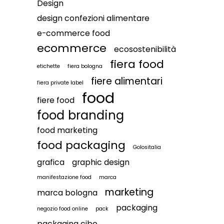
Design
design confezioni alimentare
e-commerce food
ecommerce
ecosostenibilità
fiera food
etichette
fiera bologna
fiere alimentari
fiera private label
food
fiere food
food branding
food marketing
food packaging
Golositalia
grafica
graphic design
manifestazione food
marca
marketing
marca bologna
packaging
negozio food online
pack
packaging cibo