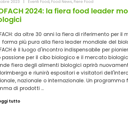
tobre 2023
Eventi Food
,
Food News
,
Fiere Food
OFACH 2024: la fiera food leader mon
ologici
FACH: da oltre 30 anni la fiera di riferimento per il 
 forma più pura alla fiera leader mondiale del bio
FACH è il luogo d'incontro indispensabile per pionieri
o passione per il cibo biologico e il mercato biologic
nde fiera degli alimenti biologici aprirà nuovament
Norimberga e riunirà espositori e visitatori dell'inte
ionale, nazionale o internazionale. Un programma fi
ma di prodotti
eggi tutto