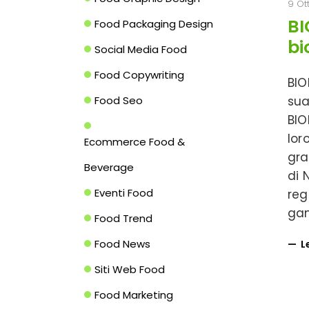
9 Ot
BI
Food Packaging Design
bi
Social Media Food
Food Copywriting
BIO
Food Seo
sua
BIO
lor
Ecommerce Food &
gra
Beverage
di 
Eventi Food
reg
gam
Food Trend
Food News
L
Siti Web Food
Food Marketing