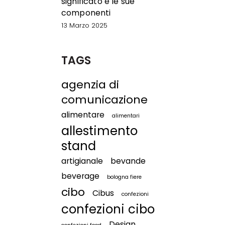
significato e le sue
componenti
13 Marzo 2025
TAGS
agenzia di
comunicazione
alimentare
alimentari
allestimento
stand
artigianale
bevande
beverage
bologna fiere
cibo
Cibus
confezioni
confezioni cibo
Design