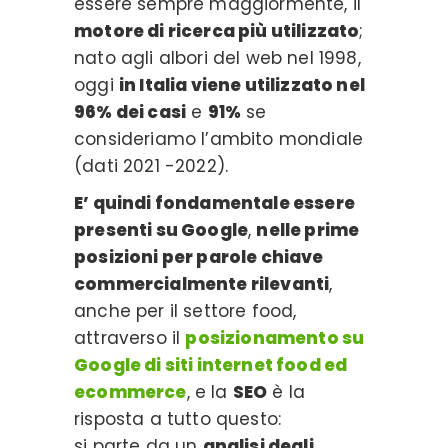
essere sempre maggiormente, il
motore di ricerca più utilizzato
;
nato agli albori del web nel 1998,
oggi
in Italia viene utilizzato nel
96% dei casi
e
91%
se
consideriamo l’ambito mondiale
(dati 2021 -2022).
E’ quindi fondamentale essere
presenti su Google
,
nelle prime
posizioni per parole chiave
commercialmente rilevanti
,
anche per il settore food,
attraverso il
posizionamento su
Google di siti internet food ed
ecommerce
, e la
SEO
è la
risposta a tutto questo:
si parte da un
analisi degli