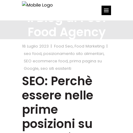
PS81
Food Agency
18 Luglio 2023
Food Seo
,
Food Marketing
seo food
,
posizionamento sito alimentari
,
SEO ecommerce food
,
prima pagina su
Google
,
seo siti esistenti
SEO: Perchè
essere nelle
prime
posizioni su