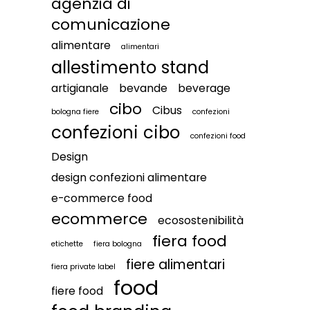
agenzia di
comunicazione
alimentare
alimentari
allestimento stand
artigianale
bevande
beverage
cibo
Cibus
bologna fiere
confezioni
confezioni cibo
confezioni food
Design
design confezioni alimentare
e-commerce food
ecommerce
ecosostenibilità
fiera food
etichette
fiera bologna
fiere alimentari
fiera private label
food
fiere food