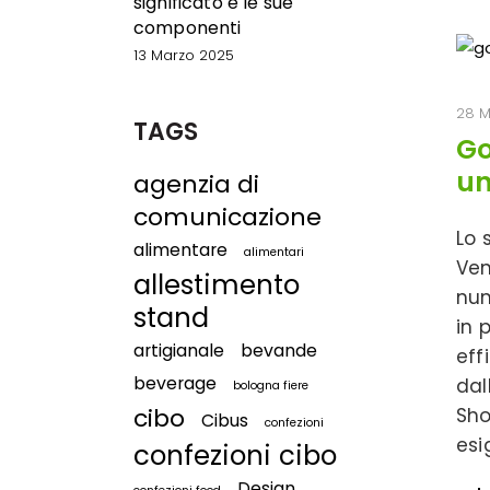
significato e le sue
componenti
13 Marzo 2025
28 M
TAGS
Go
un
agenzia di
comunicazione
Lo 
alimentare
alimentari
Ven
allestimento
num
stand
in 
artigianale
bevande
eff
beverage
dal
bologna fiere
cibo
Sho
Cibus
confezioni
esi
confezioni cibo
Design