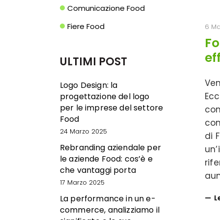
Comunicazione Food
Fiere Food
6 Ma
Fo
ef
ULTIMI POST
Ven
Logo Design: la
Ecc
progettazione del logo
per le imprese del settore
com
Food
com
24 Marzo 2025
di 
Rebranding aziendale per
un’
le aziende Food: cos’è e
rif
che vantaggi porta
aum
17 Marzo 2025
L
La performance in un e-
commerce, analizziamo il