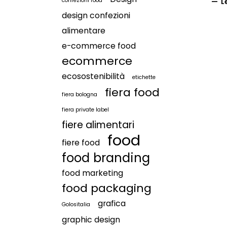
confezioni food
L
design confezioni
alimentare
e-commerce food
ecommerce
ecosostenibilità
etichette
fiera food
fiera bologna
fiera private label
fiere alimentari
food
fiere food
food branding
food marketing
food packaging
grafica
Golositalia
graphic design