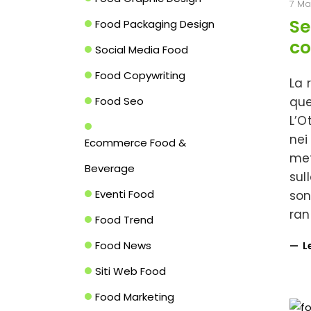
7 Ma
Se
Food Packaging Design
co
Social Media Food
Food Copywriting
La 
Food Seo
que
L’O
nei
Ecommerce Food &
met
Beverage
sul
Eventi Food
son
ran
Food Trend
Food News
L
Siti Web Food
Food Marketing