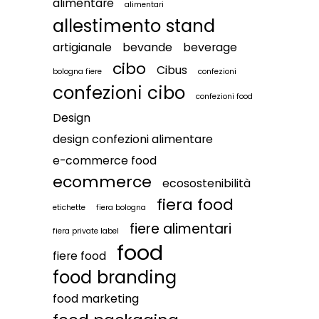
alimentare
alimentari
allestimento stand
artigianale
bevande
beverage
cibo
Cibus
bologna fiere
confezioni
confezioni cibo
confezioni food
Design
design confezioni alimentare
e-commerce food
ecommerce
ecosostenibilità
fiera food
etichette
fiera bologna
fiere alimentari
fiera private label
food
fiere food
food branding
food marketing