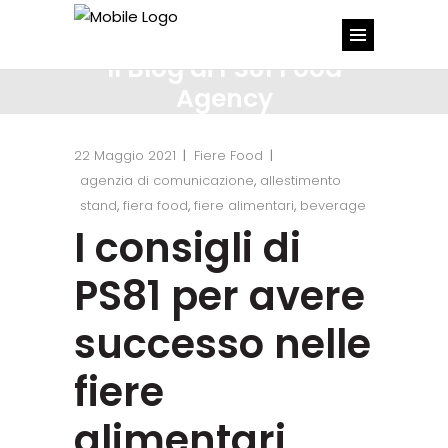
PS81 Food
Agency
22 Maggio 2021
Fiere Food
agenzia di comunicazione
,
allestimento
stand
,
fiera food
,
fiere alimentari
,
beverage
I consigli di
PS81 per avere
successo nelle
fiere
alimentari