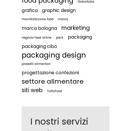
food packaging
Golositalia
grafica
graphic design
manifestazione food
marca
marketing
marca bologna
packaging
negozio food online
pack
packaging cibo
packaging design
prodotti alimentari
progettazione confezioni
settore alimentare
siti web
TuttoFood
I nostri servizi